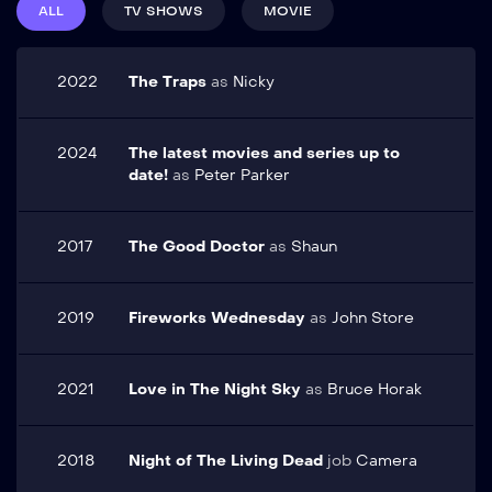
elementum tempus egestas sed sed risus pretium quam
gravida. Pharetra diam sit
ALL
TV SHOWS
MOVIE
vulputate. Vel eros donec ac odio tempor orci dapibus
amet nisl. Nec sagittis
ultrices in. Metus dictum at tempor commodo ullamcorper a
aliquam malesuada
bibendum arcu vitae
lacus vestibulum.
2022
The Traps
as
Nicky
elementum curabitur.
Volutpat blandit aliquam
etiam erat velit scelerisque
in dictum. Vel facilisis
2024
The latest movies and series up to
volutpat est velit egestas
date!
as
Peter Parker
dui. Mi quis hendrerit dolor
magna eget est. Nullam
vehicula ipsum a arcu
2017
The Good Doctor
as
Shaun
cursus. Show More
2019
Fireworks Wednesday
as
John Store
2021
Love in The Night Sky
as
Bruce Horak
2018
Night of The Living Dead
job
Camera