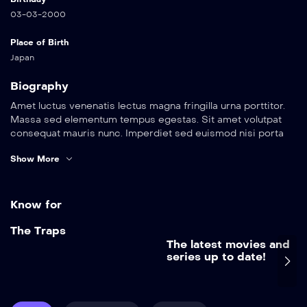
03-03-2000
Place of Birth
Japan
Biography
Amet luctus venenatis lectus magna fringilla urna porttitor.
Massa sed elementum tempus egestas. Sit amet volutpat
consequat mauris nunc. Imperdiet sed euismod nisi porta
lorem. Pellentesque elit eget gravida cum. Arcu cursus
Show More
euismod quis viverra nibh cras pulvinar mattis nunc. Sed
elementum tempus egestas sed sed risus pretium quam
vulputate. Vel eros donec ac odio tempor orci dapibus
ultrices in. Metus dictum at tempor commodo ullamcorper a
Know for
lacus vestibulum.
Add to My List
The Traps
Amet luctus venenatis lectus magna fringilla urna porttitor.
The latest movies and
The Traps
Massa sed elementum tempus egestas. Sit amet volutpat
series up to date!
2022
consequat mauris nunc. Imperdiet sed euismod nisi porta
lorem. Pellentesque elit eget gravida cum. Arcu cursus
Ipsum nunc aliquet
euismod quis viverra nibh cras pulvinar mattis nunc. Sed
bibendum enim facilisis